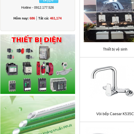
Hotline - 0912.177.526
|
Hôm nay:
686
Tất cả:
461,174
Thiết bị vệ sinh
Vòi bếp Caesar K535C