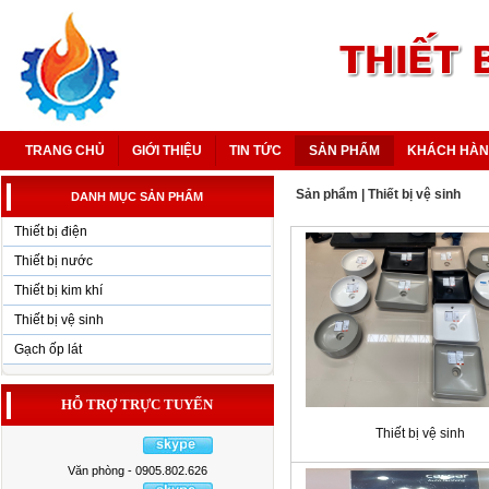
TRANG CHỦ
GIỚI THIỆU
TIN TỨC
SẢN PHẨM
KHÁCH HÀ
Sản phẩm
|
Thiết bị vệ sinh
DANH MỤC SẢN PHẨM
Thiết bị điện
Thiết bị nước
Thiết bị kim khí
Thiết bị vệ sinh
Gạch ốp lát
HỖ TRỢ TRỰC TUYẾN
Thiết bị vệ sinh
Văn phòng - 0905.802.626