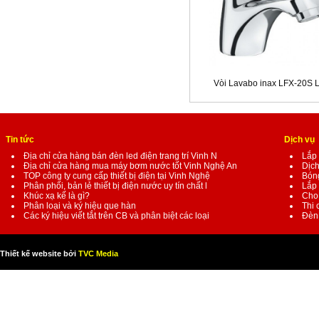
Vòi Lavabo inax LFX-20S 
Tin tức
Dịch vụ
Địa chỉ cửa hàng bán đèn led điện trang trí Vinh N
Lắp 
Địa chỉ cửa hàng mua máy bơm nước tốt Vinh Nghệ An
Dịch
TOP công ty cung cấp thiết bị điện tại Vinh Nghệ
Bóng
Phân phối, bản lẻ thiết bị điện nước uy tín chất l
Lắp 
Khúc xạ kế là gì?
Cho 
Phân loại và ký hiệu que hàn
Thi 
Các ký hiệu viết tắt trên CB và phân biệt các loại
Đèn 
Thiết kế website bởi
TVC Media