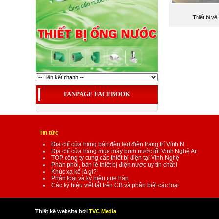
Thiết bị vệ
FANPAGE FACEBOOK
Tin tức
Địa chỉ cửa hàng bán đèn led điện trang trí Vinh N
Địa chỉ cửa hàng mua máy bơm nước tốt Vinh Nghệ An
TOP công ty cung cấp thiết bị điện tại Vinh Nghệ
Phân phối, bản lẻ thiết bị điện nước uy tín chất l
Khúc xạ kế là gì?
Phân loại và ký hiệu que hàn
Các ký hiệu viết tắt trên CB và phân biệt các loại
Thiết kế website bởi
TVC Media