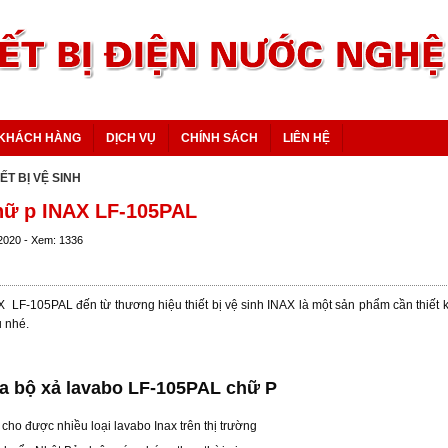
KHÁCH HÀNG
DỊCH VỤ
CHÍNH SÁCH
LIÊN HỆ
IẾT BỊ VỆ SINH
hữ p INAX LF-105PAL
/2020 - Xem: 1336
X LF-105PAL đến từ thương hiệu thiết bị vệ sinh INAX là một sản phẩm cần thiết k
u nhé.
a bộ xả lavabo LF-105PAL chữ P
cho được nhiều loại lavabo Inax trên thị trường