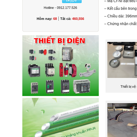
– Mạ Cr-Ni đạt tiêu
Hotline - 0912.177.526
– Kết cấu bên tron
– Chiều dài: 396m
|
Hôm nay:
68
Tất cả:
460,556
– Chứng nhận chất 
Thiết bị vệ