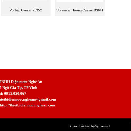
Vòi bếp Caesar K535C
Vòi sen âm tường Caesar BS641
 TNHH Điện nước Nghê An
5 Ngô Gia Tự, TP Vinh
ại: 0915.050.067
hietbidiennuocnghean@gmail.com
 http://thietbidiennuocnghean.com
Phân phối thiết bị điện nước
l