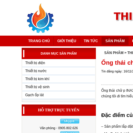
TRANG CHỦ
GIỚI THIỆU
TIN TỨC
SẢN PHẨM
SẢN PHẨM
> TH
DANH MỤC SẢN PHẨM
Ống thải c
Thiết bị điện
Thiết bị nước
Tin đăng ngày: 16/11
Thiết bị kim khí
Thiết bị vệ sinh
Ống thải chữ p INA
Gạch ốp lát
chúng tôi đi tìm hiể
HỖ TRỢ TRỰC TUYẾN
Đặc điểm củ
– Sản phẩm lắp đặt 
Văn phòng - 0905.802.626