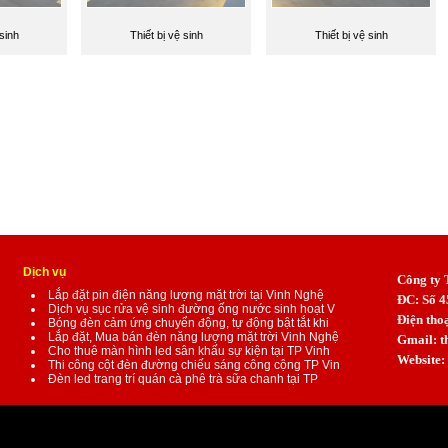
 sinh
Thiết bị vệ sinh
Thiết bị vệ sinh
Dịch vụ
Công ty
Lắp đặt pin điện năng lượng mặt trời tại Vinh Nghệ
ĐC: Số 4
Dịch vụ sục rửa vệ sinh đường ống nước sinh hoạt V
Điện tho
Bóng đèn cảm ứng chuyển động, tự động bật tắt khi
Lắp đặt, Mua bán đèn năng lượng mặt trời Vinh Nghệ
Gmail:
t
Cho thuê màn hình led sân khấu sự kiện tại TP Vinh
Website:
Thi công cột đèn đường chiếu sáng công cộng TP Vin
Đèn led trang trí quán cà phê trà sữa chanh tại TP