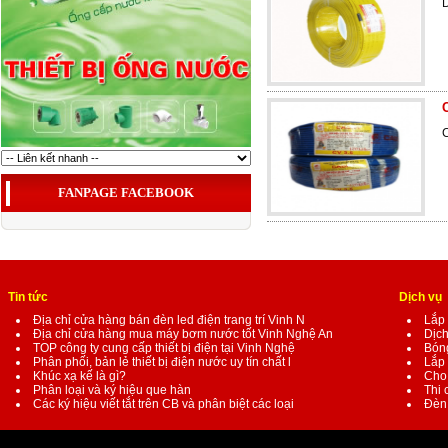
C
FANPAGE FACEBOOK
Tin tức
Dịch vụ
Địa chỉ cửa hàng bán đèn led điện trang trí Vinh N
Lắp 
Địa chỉ cửa hàng mua máy bơm nước tốt Vinh Nghệ An
Dịch
TOP công ty cung cấp thiết bị điện tại Vinh Nghệ
Bóng
Phân phối, bản lẻ thiết bị điện nước uy tín chất l
Lắp 
Khúc xạ kế là gì?
Cho 
Phân loại và ký hiệu que hàn
Thi 
Các ký hiệu viết tắt trên CB và phân biệt các loại
Đèn 