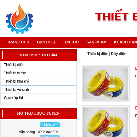
TRANG CHỦ
GIỚI THIỆU
TIN TỨC
SẢN PHẨM
KHÁCH HÀ
Thiết bị điện
|
Dây điện
DANH MỤC SẢN PHẨM
Thiết bị điện
Thiết bị nước
Thiết bị kim khí
Thiết bị vệ sinh
Gạch ốp lát
HỖ TRỢ TRỰC TUYẾN
Văn phòng - 0905.802.626