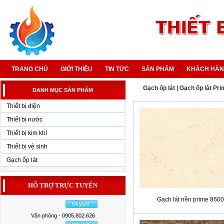
TRANG CHỦ
GIỚI THIỆU
TIN TỨC
SẢN PHẨM
KHÁCH HÀ
Gạch ốp lát
|
Gạch ốp lát Pr
DANH MỤC SẢN PHẨM
Thiết bị điện
Thiết bị nước
Thiết bị kim khí
Thiết bị vệ sinh
Gạch ốp lát
HỖ TRỢ TRỰC TUYẾN
Gạch lát nền prime 8600
Văn phòng - 0905.802.626