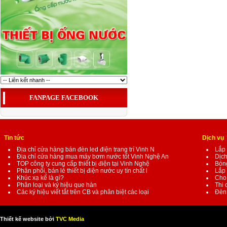
FANPAGE FACEBOOK
Tin tức
Dịch vụ
Địa chỉ cửa hàng bán đèn led điện trang trí Vinh N
Lắp 
Địa chỉ cửa hàng mua máy bơm nước tốt Vinh Nghệ An
Dịch
TOP công ty cung cấp thiết bị điện tại Vinh Nghệ
Bóng
Phân phối, bản lẻ thiết bị điện nước uy tín chất l
Lắp 
Khúc xạ kế là gì?
Cho 
Phân loại và ký hiệu que hàn
Thi 
Các ký hiệu viết tắt trên CB và phân biệt các loại
Đèn 
Thiết kế website bởi
TVC Media