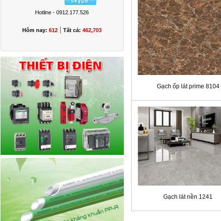
Hotline - 0912.177.526
|
Hôm nay:
612
Tất cả:
462,703
Gạch ốp lát prime 8104
Gạch lát nền 1241