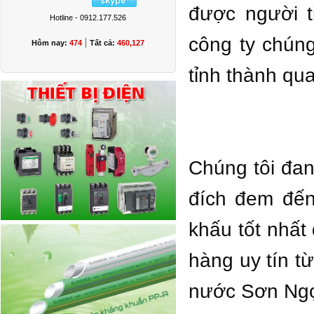
được người t
Hotline - 0912.177.526
công ty chúng
|
Hôm nay:
474
Tất cả:
460,127
tỉnh thành qu
Chúng tôi đa
đích đem đến
khấu tốt nhất
hàng uy tín t
nước Sơn Ngọ