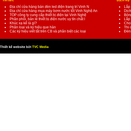
Tin tức
Dịch vụ
Địa chỉ cửa hàng bán đèn led điện trang trí Vinh N
Lắp 
Địa chỉ cửa hàng mua máy bơm nước tốt Vinh Nghệ An
Dịch
TOP công ty cung cấp thiết bị điện tại Vinh Nghệ
Bóng
Phân phối, bản lẻ thiết bị điện nước uy tín chất l
Lắp 
Khúc xạ kế là gì?
Cho 
Phân loại và ký hiệu que hàn
Thi 
Các ký hiệu viết tắt trên CB và phân biệt các loại
Đèn 
Thiết kế website bởi
TVC Media