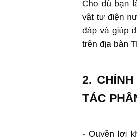
Cho dù bạn là
vật tư điện n
đáp và giúp đ
trên địa bàn T
2. CHÍN
TÁC PHÂ
- Quyền lợi k