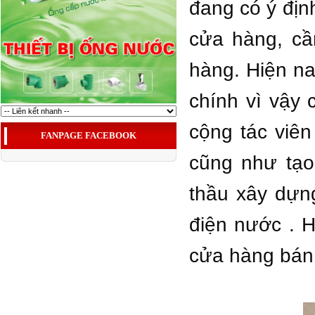
đang có ý địn
cửa hàng, cầ
hàng. Hiện n
chính vì vậy 
cộng tác viê
FANPAGE FACEBOOK
cũng như tạo
thầu xây dựng
điện nước . 
cửa hàng bán 