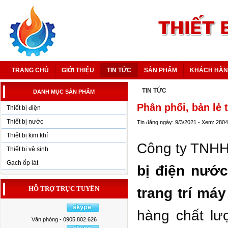
TRANG CHỦ
GIỚI THIỆU
TIN TỨC
SẢN PHẨM
KHÁCH HÀ
TIN TỨC
DANH MỤC SẢN PHẨM
Phân phối, bản lẻ t
Thiết bị điện
Thiết bị nước
Tin đăng ngày: 9/3/2021 - Xem: 2804
Thiết bị kim khí
Công ty TNHH
Thiết bị vệ sinh
Gạch ốp lát
bị điện nước
HỖ TRỢ TRỰC TUYẾN
trang trí
máy 
hàng chất lư
Văn phòng - 0905.802.626