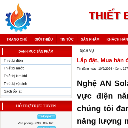
TRANG CHỦ
GIỚI THIỆU
TIN TỨC
SẢN PHẨM
KHÁCH HÀ
DỊCH VỤ
DANH MỤC SẢN PHẨM
Lắp đặt, Mua bán 
Thiết bị điện
Thiết bị nước
Tin đăng ngày: 10/9/2024 - Xem: 12
Thiết bị kim khí
Nghệ AN Sola
Thiết bị vệ sinh
Gạch ốp lát
vực điện nă
HỖ TRỢ TRỰC TUYẾN
chúng tôi đa
năng lượng m
Văn phòng - 0905.802.626