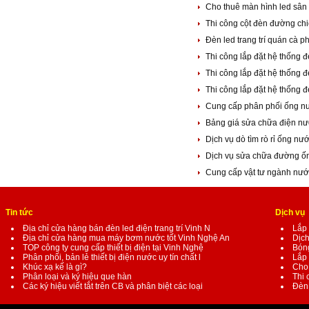
Cho thuê màn hình led sân
Thi công cột đèn đường ch
Đèn led trang trí quán cà 
Thi công lắp đặt hệ thống 
Thi công lắp đặt hệ thống 
Thi công lắp đặt hệ thống
Cung cấp phân phối ống n
Bảng giá sửa chữa điện nư
Dịch vụ dò tìm rò rỉ ống nư
Dịch vụ sửa chữa đường ố
Cung cấp vật tư ngành nướ
Tin tức
Dịch vụ
Địa chỉ cửa hàng bán đèn led điện trang trí Vinh N
Lắp 
Địa chỉ cửa hàng mua máy bơm nước tốt Vinh Nghệ An
Dịch
TOP công ty cung cấp thiết bị điện tại Vinh Nghệ
Bóng
Phân phối, bản lẻ thiết bị điện nước uy tín chất l
Lắp 
Khúc xạ kế là gì?
Cho 
Phân loại và ký hiệu que hàn
Thi 
Các ký hiệu viết tắt trên CB và phân biệt các loại
Đèn 