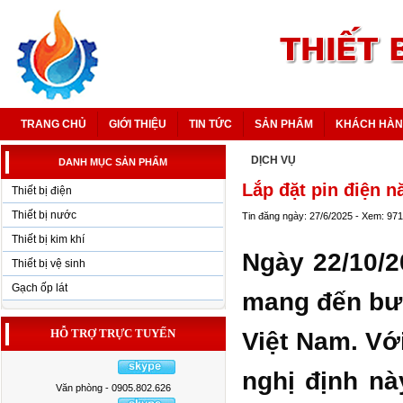
TRANG CHỦ
GIỚI THIỆU
TIN TỨC
SẢN PHẨM
KHÁCH HÀ
DỊCH VỤ
DANH MỤC SẢN PHẨM
Lắp đặt pin điện n
Thiết bị điện
Thiết bị nước
Tin đăng ngày: 27/6/2025 - Xem: 971
Thiết bị kim khí
Ngày 22/10/2
Thiết bị vệ sinh
Gạch ốp lát
mang đến bướ
HỖ TRỢ TRỰC TUYẾN
Việt Nam. Với
nghị định nà
Văn phòng - 0905.802.626