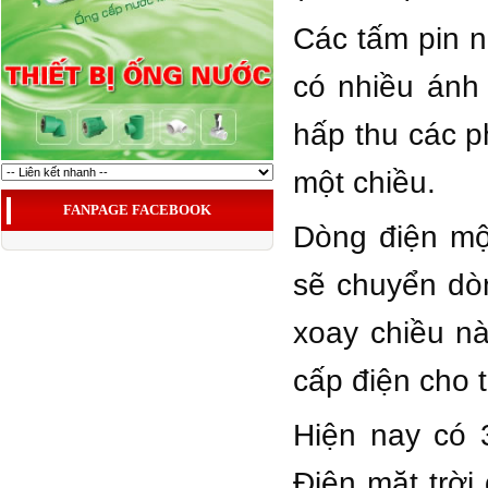
Các tấm pin n
có nhiều ánh
hấp thu các p
một chiều.
FANPAGE FACEBOOK
Dòng điện một
sẽ chuyển dò
xoay chiều nà
cấp điện cho t
Hiện nay có 
Điện mặt trời 