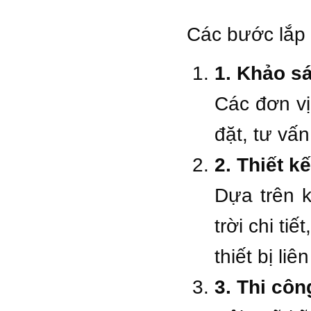
Các bước lắp 
1.
Khảo sá
Các đơn vị
đặt, tư vấ
2.
Thiết k
Dựa trên k
trời chi ti
thiết bị liê
3.
Thi công