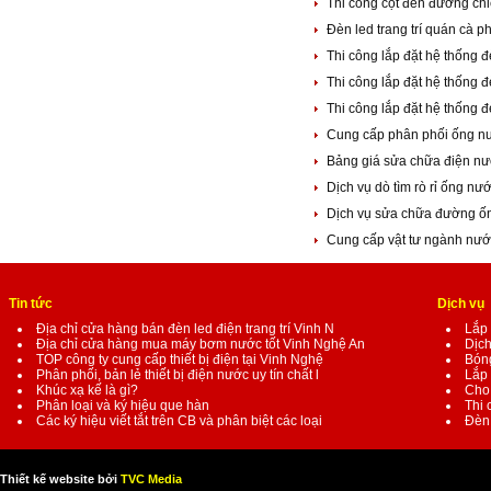
Thi công cột đèn đường ch
Đèn led trang trí quán cà 
Thi công lắp đặt hệ thống 
Thi công lắp đặt hệ thống 
Thi công lắp đặt hệ thống
Cung cấp phân phối ống n
Bảng giá sửa chữa điện nư
Dịch vụ dò tìm rò rỉ ống nư
Dịch vụ sửa chữa đường ố
Cung cấp vật tư ngành nướ
Tin tức
Dịch vụ
Địa chỉ cửa hàng bán đèn led điện trang trí Vinh N
Lắp 
Địa chỉ cửa hàng mua máy bơm nước tốt Vinh Nghệ An
Dịch
TOP công ty cung cấp thiết bị điện tại Vinh Nghệ
Bóng
Phân phối, bản lẻ thiết bị điện nước uy tín chất l
Lắp 
Khúc xạ kế là gì?
Cho 
Phân loại và ký hiệu que hàn
Thi 
Các ký hiệu viết tắt trên CB và phân biệt các loại
Đèn 
Thiết kế website bởi
TVC Media