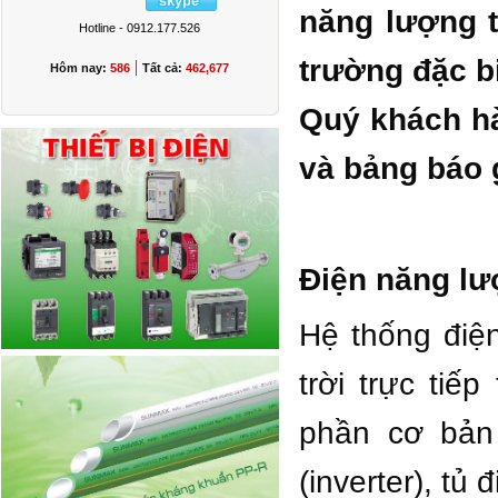
năng lượng t
Hotline - 0912.177.526
trường đặc bi
|
Hôm nay:
586
Tất cả:
462,677
Quý khách hà
và bảng báo g
Điện năng lượ
Hệ thống điện
trời trực tiế
phần cơ bản 
(inverter), tủ 